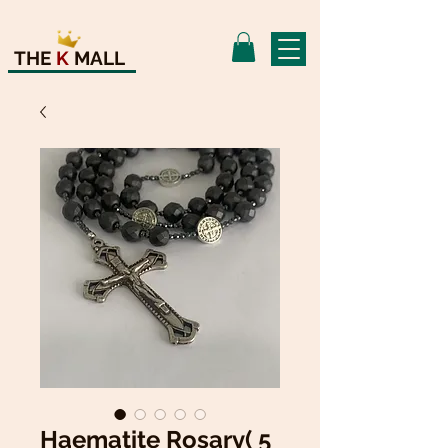
THE
K
MALL
Haematite Rosary( 5