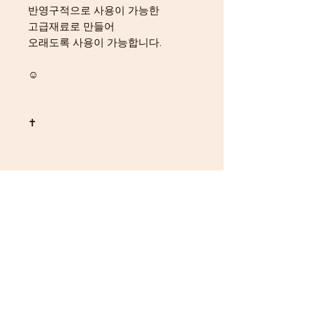
반영구적으로 사용이 가능한
고급재료로 만들어
오래도록 사용이 가능합니다.
☺
✝
제작/배송
100%핸드메이드 수공예 제품입니다.
교환/환불
주문시 제작하여 발송하기 때문에 주문
후 2-3일 제작기간이 소요되며 주문 시
[교환/반품기간] 작품 수령일로부터 7
에 요청주신 사항을 제품에 반영이 가
일 이내
능합니다.
[배송비 부담] (고객님 부담) 단순변심,
작품에 반영이 필요한 사항이 있으시다
착오 등 고객님의 사유
면 필요한 사항을 chat 또는 메세지로
[배송비 부담] (작가님 부담) 작품 하자
알려주세요. (ex. 방석/십자가 변경 및
Spread the Love